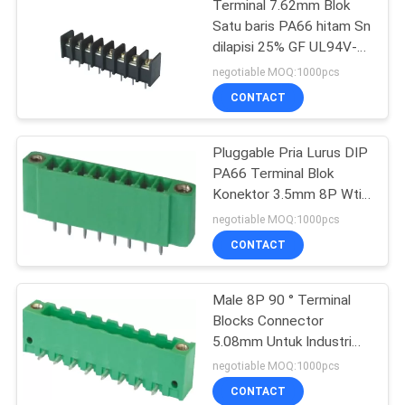
Terminal 7.62mm Blok
Satu baris PA66 hitam Sn
dilapisi 25% GF UL94V-0
Kuningan
negotiable MOQ:1000pcs
CONTACT
Pluggable Pria Lurus DIP
PA66 Terminal Blok
Konektor 3.5mm 8P Wtih
Telinga
negotiable MOQ:1000pcs
CONTACT
Male 8P 90 ° Terminal
Blocks Connector
5.08mm Untuk Industri
Terminal Pluggable
negotiable MOQ:1000pcs
CONTACT