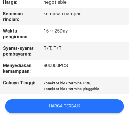
Harga:
negotiable
KUALITAS
Kemasan
kemasan nampan
rincian:
HUBUNGI
KAMI
Waktu
15 ~ 25Day
pengiriman:
Syarat-syarat
T/T, T/T
PERMINTAAN
pembayaran:
PENAWARAN
Menyediakan
800000PCS
kemampuan:
SITEMAP
Cahaya Tinggi:
,
konektor blok terminal PCB
konektor blok terminal pluggable
PRIVACY
POLICY
HARGA TERBAIK