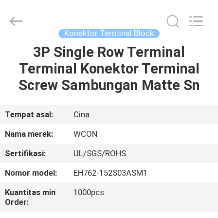
ELECTRONICS
(
GUANGDONG)
CO.,
LTD.
Konektor Terminal Block
All
Rights
Reserved.
3P Single Row Terminal
RUMAH
Terminal Konektor Terminal
PRODUK
Screw Sambungan Matte Sn
TENTANG
Tempat asal:
Cina
KAMI
Nama merek:
WCON
Sertifikasi:
UL/SGS/ROHS
TUR
Nomor model:
EH762-152S03ASM1
PABRIK
Kuantitas min
1000pcs
Order:
KONTROL