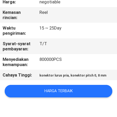
Harga:
negotiable
KUALITAS
Kemasan
Reel
rincian:
HUBUNGI
KAMI
Waktu
15 ~ 25Day
pengiriman:
Syarat-syarat
T/T
PERMINTAAN
pembayaran:
PENAWARAN
Menyediakan
800000PCS
kemampuan:
SITEMAP
Cahaya Tinggi:
,
,
konektor lurus pria
konektor pitch 0
8 mm
PRIVACY
HARGA TERBAIK
POLICY