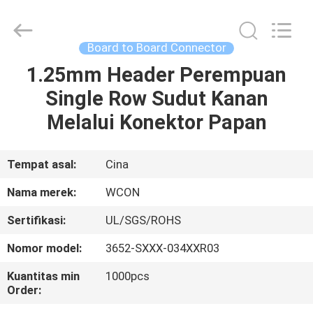
ELECTRONICS
(
GUANGDONG)
CO.,
LTD.
Board to Board Connector
All
Rights
Reserved.
1.25mm Header Perempuan
RUMAH
Single Row Sudut Kanan
PRODUK
Melalui Konektor Papan
TENTANG
Tempat asal:
Cina
KAMI
Nama merek:
WCON
Sertifikasi:
UL/SGS/ROHS
TUR
Nomor model:
3652-SXXX-034XXR03
PABRIK
Kuantitas min
1000pcs
Order:
KONTROL