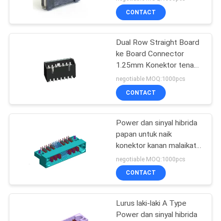
CONTACT
Dual Row Straight Board
ke Board Connector
1.25mm Konektor tenaga
pria
negotiable MOQ:1000pcs
CONTACT
Power dan sinyal hibrida
papan untuk naik
konektor kanan malaikat
laki-laki Tipe DIP Dengan
negotiable MOQ:1000pcs
garpu ROHS
CONTACT
Lurus laki-laki A Type
Power dan sinyal hibrida