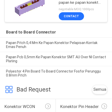
papan ke papan konektor
Sn berlapis Dengan garpu
negotiable MOQ:1000pcs
ROHS
CONTACT
Board to Board Connector
Papan Pitch 0,4 Mm Ke Papan Konektor Pelapisan Kontak
Emas Penuh
Papan Pcb 0,5mm Ke Papan Konektor SMT AU Over NI Contact
Plating
Polyestor 4 Pin Board To Board Connector Fosfor Perunggu
0.8mm Pitch
Bad Request
Semua
Konektor WCON
Konektor Pin Header