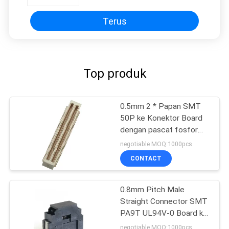
Terus
Top produk
0.5mm 2 * Papan SMT
50P ke Konektor Board
dengan pascat fosfor
PA9T Bronze Gold Flash
negotiable MOQ:1000pcs
CONTACT
0.8mm Pitch Male
Straight Connector SMT
PA9T UL94V-0 Board ke
Board D Type
negotiable MOQ:1000pcs