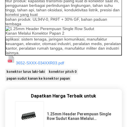
fitur produk: kapasitas transmisi paling kuat di konektor saat ini,
penggunaan berbagai perlindungan lingkungan, tahan suhu
tinggi, tahan api, tahan oksidasi, konduktivitas listrik, presisi dan
koneksi yang kuat
bahan produk: UL94V-0, PA9T + 30% GF, bahan paduan
tembaga
aplikasi: sistem tenaga, jaringan komunikasi, manufaktur
keuangan, elevator, otomasi industri, peralatan medis, peralatan
kantor, peralatan rumah tangga, manufaktur militer dan industri
lainnya.
3652-SXXX-034XXR03.pdf
konektor lurus laki-laki
konektor pitch 0
papan sudut kanan ke konektor papan
Dapatkan Harga Terbaik untuk
1.25mm Header Perempuan Single
Row Sudut Kanan Melalui
Konektor Papan