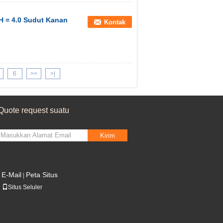
H = 4.0 Sudut Kanan
Kontak
6
>>
>|
Quote request suatu
Kirim
E-Mail
Peta Situs
|
Situs Seluler