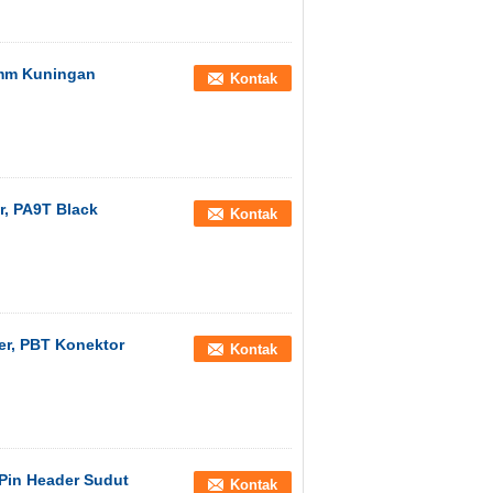
 mm Kuningan
Kontak
, PA9T Black
Kontak
er, PBT Konektor
Kontak
Pin Header Sudut
Kontak