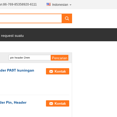
n:
86-769-85358920-6111
Indonesian
 request suatu
ader PA9T kuningan
Kontak
der Pin, Header
Kontak