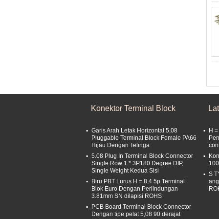
Konektor Terminal Block
La
Garis Arah Letak Horizontal 5,08
H =
Pluggable Terminal Block Female PA66
Pen
Hijau Dengan Telinga
con
5.08 Plug In Terminal Block Connector
Kon
Single Row 1 * 3P180 Degree DIP,
100
Single Weight Kedua Sisi
S T
Biru PBT Lurus H = 8,4 5p Terminal
ang
Blok Euro Dengan Perlindungan
RO
3.81mm SN dilapisi ROHS
PCB Board Terminal Block Connector
Dengan tipe pelat 5,08 90 derajat