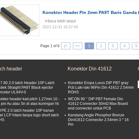
Konektor Header Pin 2mm PA9T Baris Ganda 
Baca lebih lanjut
2021-12-31 16:37:40
Page 1 of 6
|<
<<
1
2
3
4
5
tch header
Konektor Din 41612
 7.90 2.0 latch Header 10P Latch
Konektor Eropa Lurus DIP PBT gray
dek Straight PA9T Black ejector
Pcb Laki-laki 96Pin Din 41612 2.54mm
ncetor UL94V-0
ROHS
ektor header kait pitch 1,27mm 10 -
WCON 90 ° DIP PBT Female Din
 pin Au atau Sn di atas kuningan Ni
41612 Connector 30mΩ Max Board
end connector untuk PCB
YPE 2.0 latch header 10P kanan
el LCP hitam tanpa logo short latch
Kandang Angle Phosphor Bronze
HS
Din41612 Connector 2.54mm 3 * 16
Pin