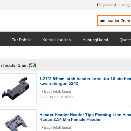
Penjualan & dukunga
Tur Pabrik
Kontrol kualitas
Hubungi kami
Quote
(53)
in header 2mm
1.27*2.54mm latch header konektor 16 pin he
kawin dengan 5242
Baca lebih lanjut
2022-08-27 10:36:52
Header Header Header Tipe Piercing Line Hea
Kanan 2.54 Mm Female Header
Baca lebih lanjut