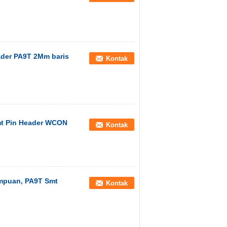
ader PA9T 2Mm baris
Kontak
mt Pin Header WCON
Kontak
mpuan, PA9T Smt
Kontak