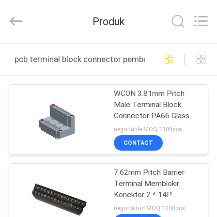
ELECTRONICS
(
GUANGDONG)
Produk
CO.,
LTD.
All
Rights
Reserved.
RUMAH
pcb terminal block connector pembuatan online
PRODUK
WCON 3.81mm Pitch
Male Terminal Block
TENTANG
Connector PA66 Glass
KAMI
Fiber Green matte SN
negotiable MOQ:1000pcs
berlapis L = 12.6 / 27.9
CONTACT
TUR
7.62mm Pitch Barrier
PABRIK
Terminal Memblokir
Konektor 2 * 14P
KONTROL
Dengan Kunci H = 32,8
negotiaiton MOQ:1000pcs