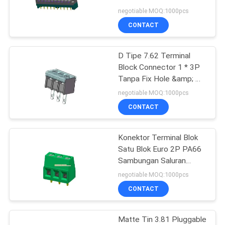
Dengan Kunci H = 32,8 W
negotiable MOQ:1000pcs
= 19,0 PBT Gold Flash
CONTACT
D Tipe 7.62 Terminal
Block Connector 1 * 3P
Tanpa Fix Hole &amp; W
/ T CAP H = 14.7 PA66
negotiable MOQ:1000pcs
hitam
CONTACT
Konektor Terminal Blok
Satu Blok Euro 2P PA66
Sambungan Saluran
Horisontal Garis Hijau
negotiable MOQ:1000pcs
5.00
CONTACT
Matte Tin 3.81 Pluggable