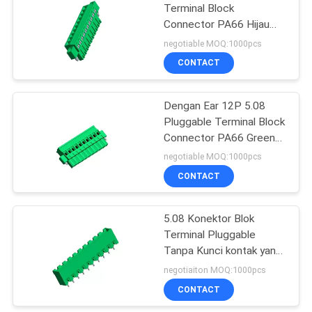
Terminal Block
Connector PA66 Hijau
Dengan Ear 7P ROHS
negotiable MOQ:1000pcs
CONTACT
Dengan Ear 12P 5.08
Pluggable Terminal Block
Connector PA66 Green
Matte Tin 35PCS / Tary
negotiable MOQ:1000pcs
ROHS
CONTACT
5.08 Konektor Blok
Terminal Pluggable
Tanpa Kunci kontak yang
dapat diandalkan
negotiaiton MOQ:1000pcs
CONTACT