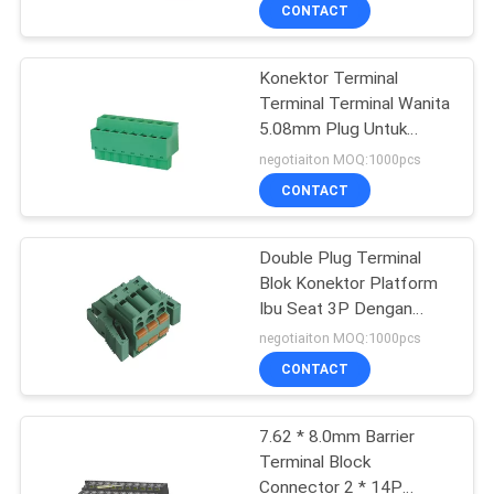
PBT
KUALITAS
CONTACT
Konektor Terminal
HUBUNGI
Terminal Terminal Wanita
KAMI
5.08mm Plug Untuk
Mesin Otomasi
negotiaiton MOQ:1000pcs
PERMINTAAN
CONTACT
PENAWARAN
Double Plug Terminal
Blok Konektor Platform
SITEMAP
Ibu Seat 3P Dengan
Shrapnel Pada Kedua Sisi
negotiaiton MOQ:1000pcs
PRIVACY
CONTACT
POLICY
7.62 * 8.0mm Barrier
Terminal Block
Connector 2 * 14P