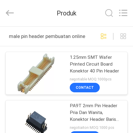
ELECTRONICS
(
GUANGDONG)
Produk
CO.,
LTD.
All
Rights
Reserved.
RUMAH
male pin header pembuatan online
PRODUK
1.25mm SMT Wafer
Printed Circuit Board
TENTANG
Konektor 40 Pin Header
KAMI
negotiable MOQ:1000pcs
CONTACT
TUR
PA9T 2mm Pin Header
PABRIK
Pria Dan Wanita,
Konektor Header Baris
KONTROL
Ganda 500V
negotiaiton MOQ:1000 pcs