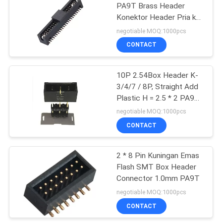
PA9T Brass Header
Konektor Header Pria ke
Konektor Kawat
negotiable MOQ:1000pcs
CONTACT
10P 2.54Box Header K-
3/4/7 / 8P, Straight Add
Plastic H = 2.5 * 2 PA9T
Black Gold Flash
negotiable MOQ:1000pcs
CONTACT
2 * 8 Pin Kuningan Emas
Flash SMT Box Header
Connector 1.0mm PA9T
negotiable MOQ:1000pcs
CONTACT