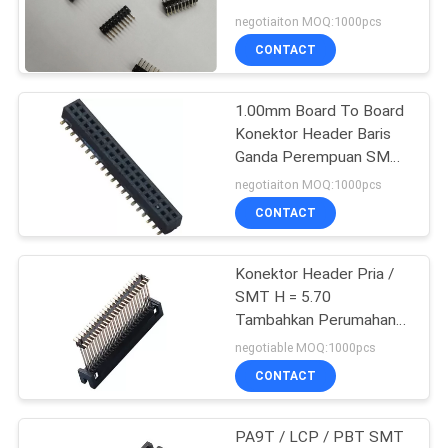
negotiaiton MOQ:1000pcs
CONTACT
1.00mm Board To Board
Konektor Header Baris
Ganda Perempuan SMT
PA9T Hitam
negotiaiton MOQ:1000pcs
CONTACT
Konektor Header Pria /
SMT H = 5.70
Tambahkan Perumahan
Dewan ke Wire
negotiable MOQ:1000pcs
Connector
CONTACT
PA9T / LCP / PBT SMT