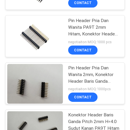
KUALITAS
CONTACT
Pin Header Pria Dan
HUBUNGI
Wanita PA9T 2mm
KAMI
Hitam, Konektor Header
Baris Ganda 500V
negotiaiton MOQ:1000 pcs
PERMINTAAN
CONTACT
PENAWARAN
Pin Header Pria Dan
Wanita 2mm, Konektor
SITEMAP
Header Baris Ganda
500V PA9T Hitam
negotiaiton MOQ:1000pcs
PRIVACY
CONTACT
POLICY
Konektor Header Baris
Ganda Pitch 2mm H=4.0
Sudut Kanan PA9T Hitam