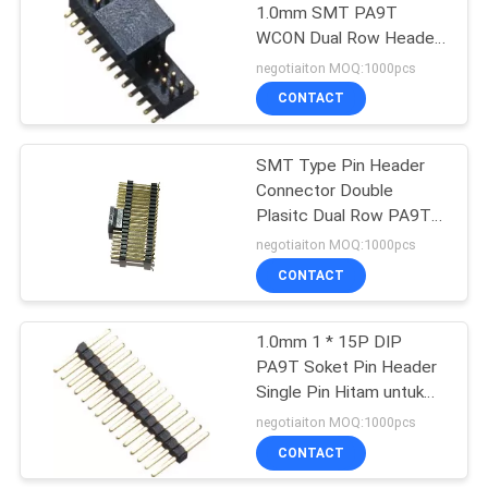
1.0mm SMT PA9T
WCON Dual Row Header
Untuk Kamera Digital
negotiaiton MOQ:1000pcs
CONTACT
SMT Type Pin Header
Connector Double
Plasitc Dual Row PA9T
Black ROHS
negotiaiton MOQ:1000pcs
CONTACT
1.0mm 1 * 15P DIP
PA9T Soket Pin Header
Single Pin Hitam untuk
Papan PCB
negotiaiton MOQ:1000pcs
CONTACT