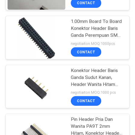
KUALITAS
CONTACT
1.00mm Board To Board
HUBUNGI
Konektor Header Baris
KAMI
Ganda Perempuan SMT
PA9T Hitam
negotiaiton MOQ:1000pcs
PERMINTAAN
CONTACT
PENAWARAN
Konektor Header Baris
Ganda Sudut Kanan,
SITEMAP
Header Wanita Hitam
2,54 Mm
negotiaiton MOQ:1000 pcs
PRIVACY
CONTACT
POLICY
Pin Header Pria Dan
Wanita PA9T 2mm
Hitam, Konektor Header