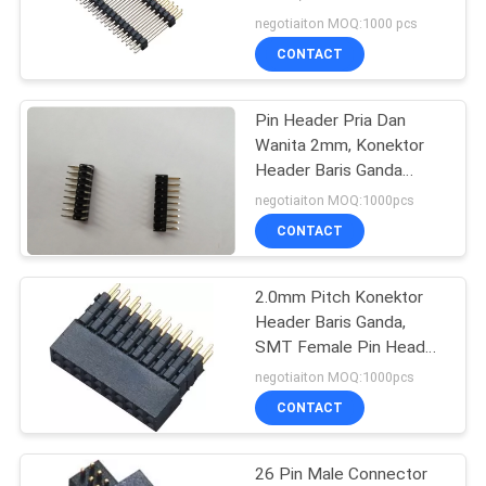
Baris Ganda 500V
negotiaiton MOQ:1000 pcs
CONTACT
Pin Header Pria Dan
Wanita 2mm, Konektor
Header Baris Ganda
500V PA9T Hitam
negotiaiton MOQ:1000pcs
CONTACT
2.0mm Pitch Konektor
Header Baris Ganda,
SMT Female Pin Header
LCP Hitam
negotiaiton MOQ:1000pcs
CONTACT
26 Pin Male Connector