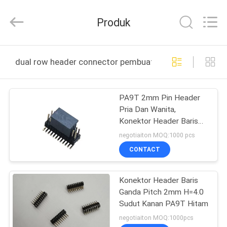
ELECTRONICS
(
GUANGDONG)
Produk
CO.,
LTD.
All
Rights
Reserved.
RUMAH
dual row header connector pembuatan online
PRODUK
PA9T 2mm Pin Header
Pria Dan Wanita,
TENTANG
Konektor Header Baris
KAMI
Ganda 500V
negotiaiton MOQ:1000 pcs
CONTACT
TUR
Konektor Header Baris
PABRIK
Ganda Pitch 2mm H=4.0
Sudut Kanan PA9T Hitam
KONTROL
negotiaiton MOQ:1000pcs