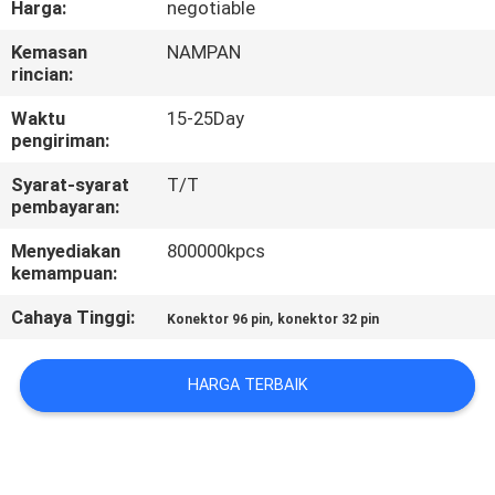
Harga:
negotiable
KUALITAS
Kemasan
NAMPAN
rincian:
HUBUNGI
KAMI
Waktu
15-25Day
pengiriman:
Syarat-syarat
T/T
PERMINTAAN
pembayaran:
PENAWARAN
Menyediakan
800000kpcs
kemampuan:
SITEMAP
Cahaya Tinggi:
,
Konektor 96 pin
konektor 32 pin
PRIVACY
HARGA TERBAIK
POLICY