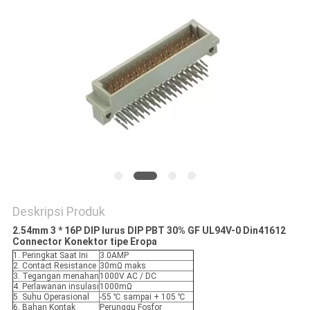
Deskripsi Produk
2.54mm 3 * 16P DIP lurus DIP PBT 30% GF UL94V-0 Din41612
Connector Konektor tipe Eropa
1. Peringkat Saat Ini
3.0AMP
2. Contact Resistance
30mΩ maks
3. Tegangan menahan
1000V AC / DC
4. Perlawanan insulasi
1000mΩ
5. Suhu Operasional
-55 ℃ sampai + 105 ℃
6. Bahan Kontak
Perunggu Fosfor