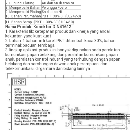
7. Hubungi Plating
Au dan Sn di atas Ni
8. Memperbaiki Bahan
Perunggu Fosfor
9. Memperbaiki Plating
Sn di atas Ni
10. Bahan Perumahan
PBT + 30% GF (UL94V-0)
11. Bahan Sampul
PBT + 30% GF (UL94V-0)
Nama Produk: Konektor DIN41612
1. Karakteristik: ketepatan produk dan kinerja yang andal,
kekuatan yang kuat kuat
2. bahan: 1 bahan: inti karet PBT ditambah kaca 30%, bahan
terminal: paduan tembaga.
3. lingkup aplikasi: produk ini banyak digunakan pada peralatan
komunikasi papan belakang dan peralatan komunikasi papan
anak, peralatan kontrol industri yang terhubung dengan papan
belakang dan sambungan dewan anak perempuan, dan
telekomunikasi, dirgantara dan bidang lainnya.