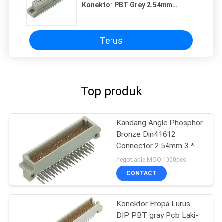
Konektor PBT Grey 2.54mm
Konektor Tipe Eropa
Terus
Top produk
Kandang Angle Phosphor
Bronze Din41612
Connector 2.54mm 3 *
16 Pin
negotiable MOQ:1000pcs
CONTACT
Konektor Eropa Lurus
DIP PBT gray Pcb Laki-