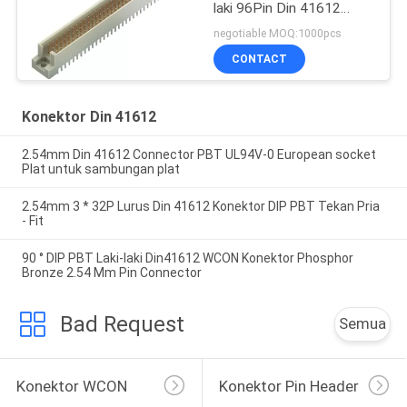
laki 96Pin Din 41612
2.54mm ROHS
negotiable MOQ:1000pcs
CONTACT
Konektor Din 41612
2.54mm Din 41612 Connector PBT UL94V-0 European socket
Plat untuk sambungan plat
2.54mm 3 * 32P Lurus Din 41612 Konektor DIP PBT Tekan Pria
- Fit
90 ° DIP PBT Laki-laki Din41612 WCON Konektor Phosphor
Bronze 2.54 Mm Pin Connector
Bad Request
Semua
Konektor WCON
Konektor Pin Header