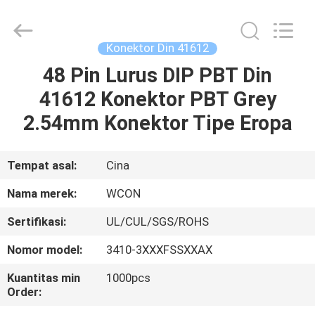
ELECTRONICS
(
GUANGDONG)
CO.,
LTD.
Konektor Din 41612
All
Rights
Reserved.
48 Pin Lurus DIP PBT Din
RUMAH
41612 Konektor PBT Grey
PRODUK
2.54mm Konektor Tipe Eropa
TENTANG
Tempat asal:
Cina
KAMI
Nama merek:
WCON
Sertifikasi:
UL/CUL/SGS/ROHS
TUR
Nomor model:
3410-3XXXFSSXXAX
PABRIK
Kuantitas min
1000pcs
Order:
KONTROL